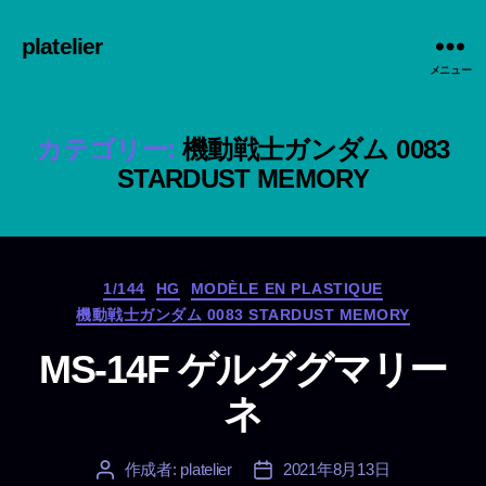
platelier
メニュー
カテゴリー:
機動戦士ガンダム 0083
STARDUST MEMORY
カ
1/144
HG
MODÈLE EN PLASTIQUE
テ
機動戦士ガンダム 0083 STARDUST MEMORY
ゴ
リ
MS-14F ゲルググマリー
ー
ネ
作成者:
platelier
2021年8月13日
投
投