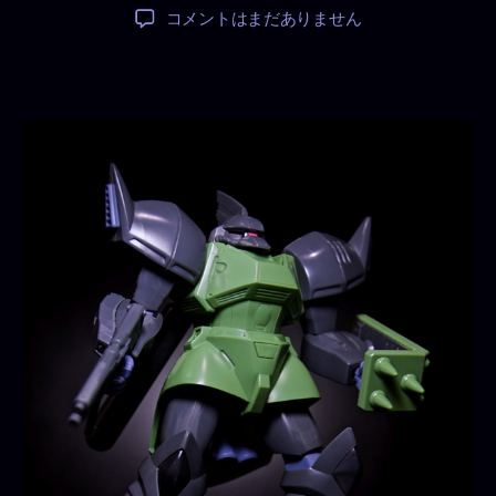
稿
稿
MS-
コメントはまだありません
者
日
14F
ゲ
ル
グ
グ
マ
リ
ー
ネ
へ
の