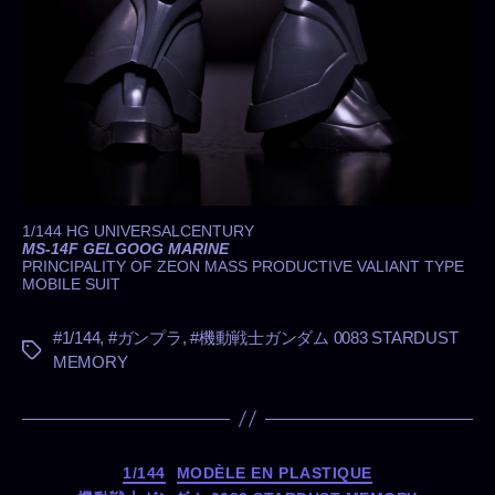
1/144 HG UNIVERSALCENTURY
MS-14F GELGOOG MARINE
PRINCIPALITY OF ZEON MASS PRODUCTIVE VALIANT TYPE
MOBILE SUIT
#1/144
,
#ガンプラ
,
#機動戦士ガンダム 0083 STARDUST
タ
MEMORY
グ
カ
1/144
MODÈLE EN PLASTIQUE
テ