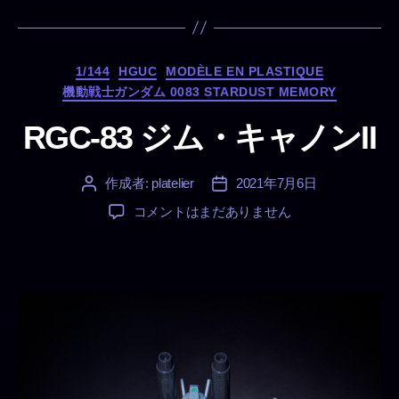
カ
1/144
HGUC
MODÈLE EN PLASTIQUE
テ
機動戦士ガンダム 0083 STARDUST MEMORY
ゴ
リ
RGC-83 ジム・キャノンII
ー
作成者:
platelier
2021年7月6日
投
投
稿
稿
RGC-
コメントはまだありません
者
日
83
ジ
ム・
キ
ャ
ノ
ン
II
へ