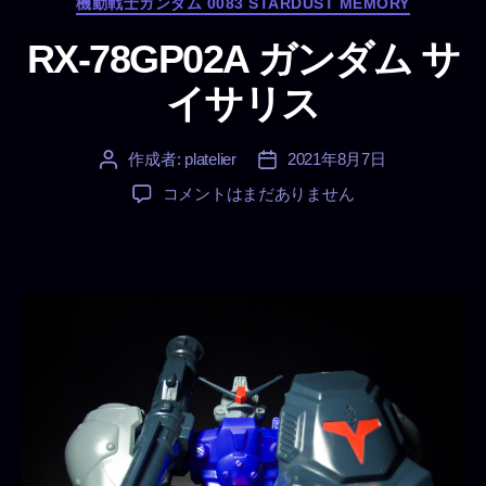
機動戦士ガンダム 0083 STARDUST MEMORY
ゴ
リ
RX-78GP02A ガンダム サ
ー
イサリス
作成者:
platelier
2021年8月7日
投
投
稿
稿
RX-
コメントはまだありません
者
日
78GP02A
ガ
ン
ダ
ム
サ
イ
サ
リ
ス
へ
の