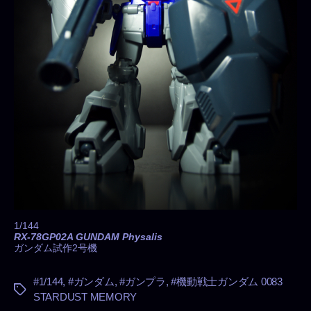
1/144
RX-78GP02A GUNDAM Physalis
ガンダム試作2号機
#1/144
,
#ガンダム
,
#ガンプラ
,
#機動戦士ガンダム 0083
タ
STARDUST MEMORY
グ