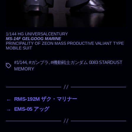
1/144 HG UNIVERSALCENTURY
MS-14F GELGOOG MARINE
PRINCIPALITY OF ZEON MASS PRODUCTIVE VALIANT TYPE
MOBILE SUIT
#1/144
,
#ガンプラ
,
#機動戦士ガンダム 0083 STARDUST
タ
MEMORY
グ
←
RMS-192M ザク・マリナー
→
EMS-05 アッグ