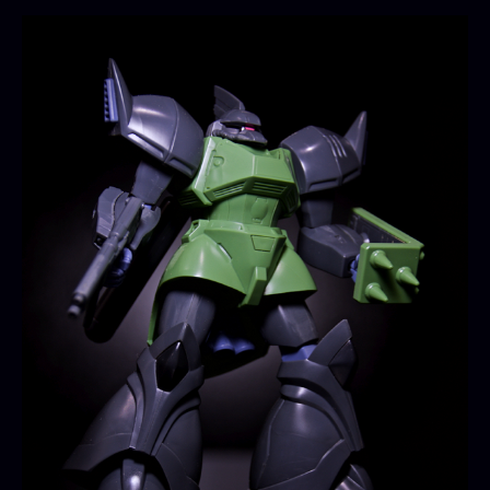
マ
リ
ー
ネ
へ
の