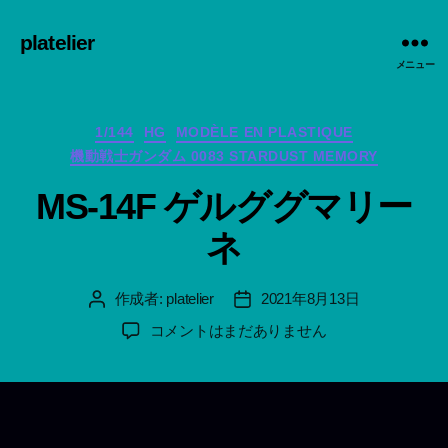
platelier
メニュー
カ
1/144
HG
MODÈLE EN PLASTIQUE
テ
機動戦士ガンダム 0083 STARDUST MEMORY
ゴ
リ
MS-14F ゲルググマリー
ー
ネ
作成者:
platelier
2021年8月13日
投
投
稿
稿
MS-
コメントはまだありません
者
日
14F
ゲ
ル
グ
グ