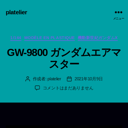
platelier
メニュー
カ
1/144
MODÈLE EN PLASTIQUE
機動新世紀ガンダムX
テ
GW-9800 ガンダムエアマ
ゴ
リ
スター
ー
作成者:
platelier
2021年10月9日
投
投
稿
稿
GW-
コメントはまだありません
者
日
9800
ガ
ン
ダ
ム
エ