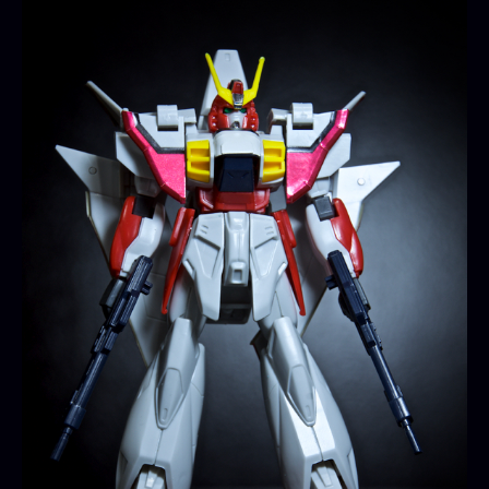
ア
マ
ス
タ
ー
へ
の