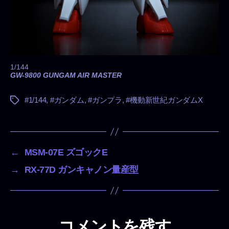
1/144
GW-9800 GUNGAM AIR MASTER
#1/144
,
#ガンダム
,
#ガンプラ
,
#機動新世紀ガンダムX
タ
グ
←
MSM-07E ズゴックE
→
RX-77D ガンキャノン量産型
コメントを残す