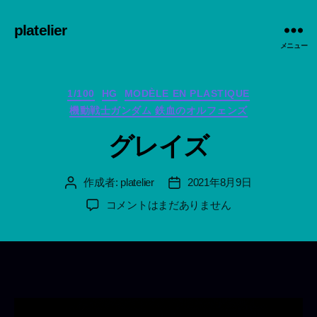
platelier
メニュー
カ
1/100
HG
MODÈLE EN PLASTIQUE
テ
機動戦士ガンダム 鉄血のオルフェンズ
ゴ
リ
グレイズ
ー
作成者:
platelier
2021年8月9日
投
投
稿
稿
グ
コメントはまだありません
者
日
レ
イ
ズ
へ
の