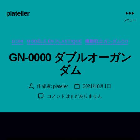
platelier
メニュー
カ
1/100
MODÈLE EN PLASTIQUE
機動戦士ガンダムOO
テ
GN-0000 ダブルオーガン
ゴ
リ
ダム
ー
作成者:
platelier
2021年8月1日
投
投
稿
稿
GN-
コメントはまだありません
者
日
0000
ダ
ブ
ル
オ
ー