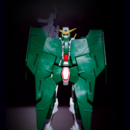
ュ
ナ
メ
ス
へ
の