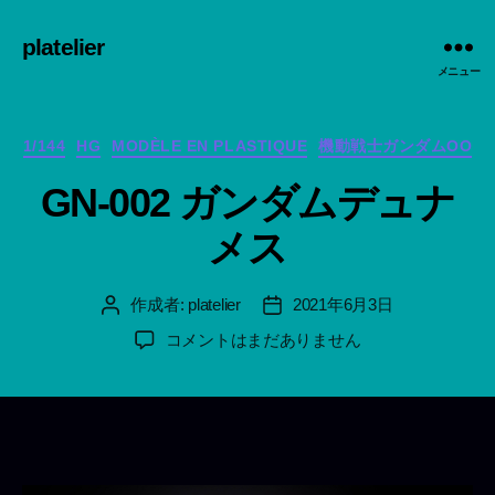
platelier
メニュー
カ
1/144
HG
MODÈLE EN PLASTIQUE
機動戦士ガンダムOO
テ
GN-002 ガンダムデュナ
ゴ
リ
メス
ー
作成者:
platelier
2021年6月3日
投
投
稿
稿
GN-
コメントはまだありません
者
日
002
ガ
ン
ダ
ム
デ