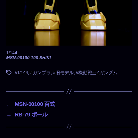
1/144
MSN-00100 100 SHIKI
#1/144
,
#ガンプラ
,
#旧モデル
,
#機動戦士Zガンダム
タ
グ
←
MSN-00100 百式
→
RB-79 ボール