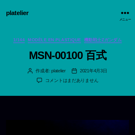
platelier
メニュー
カ
1/144
MODÈLE EN PLASTIQUE
機動戦士Zガンダム
テ
MSN-00100 百式
ゴ
リ
ー
作成者:
platelier
2021年4月3日
投
投
稿
稿
MSN-
コメントはまだありません
者
日
00100
百
式
へ
の