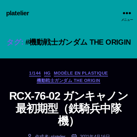
platelier
メニュー
タグ:
#機動戦士ガンダム THE ORIGIN
カ
1/144
HG
MODÈLE EN PLASTIQUE
テ
機動戦士ガンダム THE ORIGIN
ゴ
リ
RCX-76-02 ガンキャノン
ー
最初期型（鉄騎兵中隊
機）
作成者:
platelier
2021年4月16日
投
投