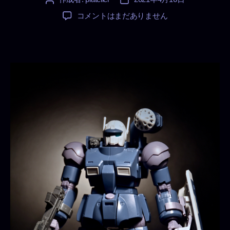
稿
稿
RCX-
コメントはまだありません
者
日
76-
02
ガ
ン
キ
ャ
ノ
ン
最
初
期
型
（鉄
騎
兵
中
隊
機）
へ