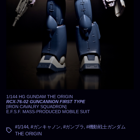
の
1/144 HG GUNDAM THE ORIGIN
RCX-76-02 GUNCANNON FIRST TYPE
[IRON CAVALRY SQUADRON]
E.F.S.F. MASS-PRODUCED MOBILE SUIT
#1/144
,
#ガンキャノン
,
#ガンプラ
,
#機動戦士ガンダム
タ
THE ORIGIN
グ