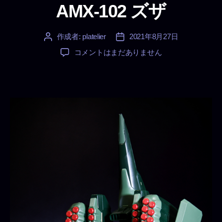
リ
AMX-102 ズザ
ー
作成者:
platelier
2021年8月27日
投
投
稿
稿
AMX-
コメントはまだありません
者
日
102
ズ
ザ
へ
の