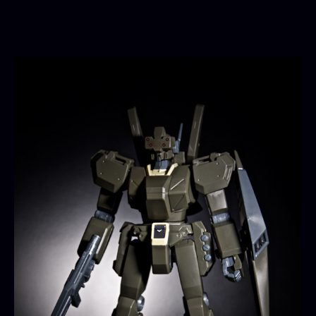
者
日
89De
ジ
ェ
ガ
ン
（エ
コ
ー
ズ
仕
様）
へ
の