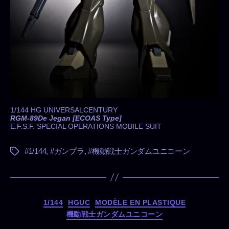
1/144 HG UNIVERSALCENTURY
RGM-89De Jegan [ECOAS Type]
E.F.S.F. SPECIAL OPERATIONS MOBILE SUIT
#1/144
,
#ガンプラ
,
#機動戦士ガンダムユニコーン
タ
グ
カ
1/144
HGUC
MODÈLE EN PLASTIQUE
テ
機動戦士ガンダムユニコーン
ゴ