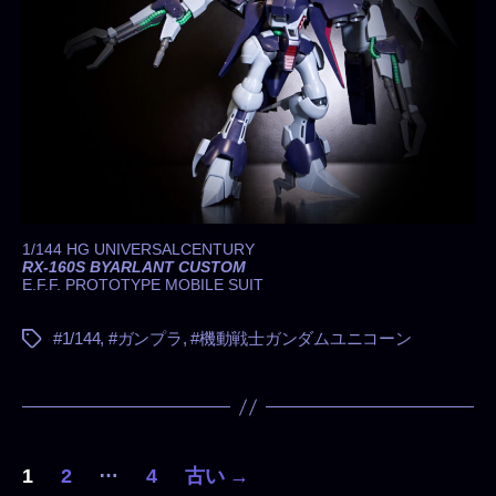
ス
タ
ム
へ
の
1/144 HG UNIVERSALCENTURY
RX-160S BYARLANT CUSTOM
E.F.F. PROTOTYPE MOBILE SUIT
#1/144
,
#ガンプラ
,
#機動戦士ガンダムユニコーン
タ
グ
投
…
1
2
4
古い
→