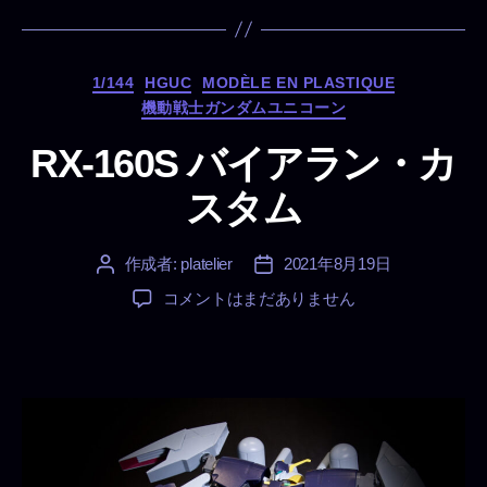
カ
1/144
HGUC
MODÈLE EN PLASTIQUE
テ
機動戦士ガンダムユニコーン
ゴ
リ
RX-160S バイアラン・カ
ー
スタム
作成者:
platelier
2021年8月19日
投
投
稿
稿
RX-
コメントはまだありません
者
日
160S
バ
イ
ア
ラ
ン・
カ