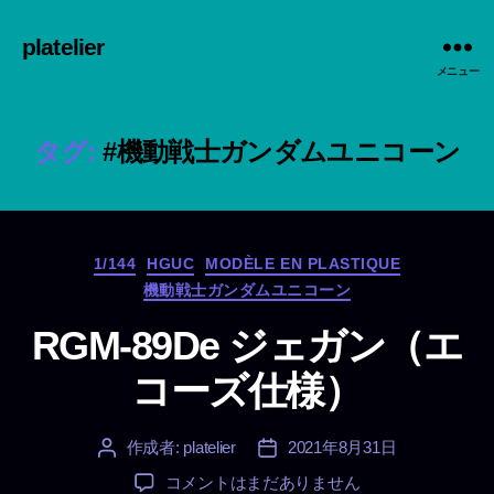
platelier
メニュー
タグ:
#機動戦士ガンダムユニコーン
カ
1/144
HGUC
MODÈLE EN PLASTIQUE
テ
機動戦士ガンダムユニコーン
ゴ
リ
RGM-89De ジェガン（エ
ー
コーズ仕様）
作成者:
platelier
2021年8月31日
投
投
稿
稿
RGM-
コメントはまだありません