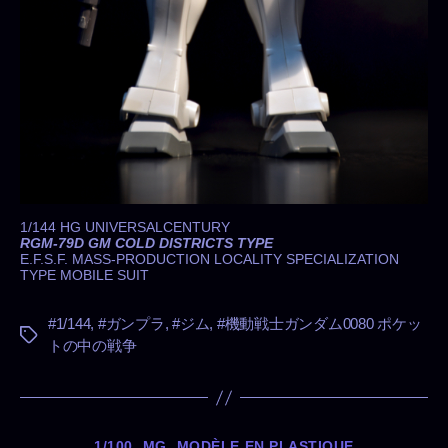
1/144 HG UNIVERSALCENTURY
RGM-79D GM COLD DISTRICTS TYPE
E.F.S.F. MASS-PRODUCTION LOCALITY SPECIALIZATION
TYPE MOBILE SUIT
#1/144
,
#ガンプラ
,
#ジム
,
#機動戦士ガンダム0080 ポケッ
タ
トの中の戦争
グ
カ
1/100
MG
MODÈLE EN PLASTIQUE