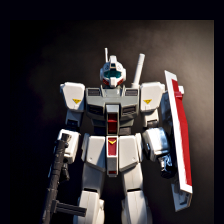
ム
寒
冷
地
仕
様
へ
の