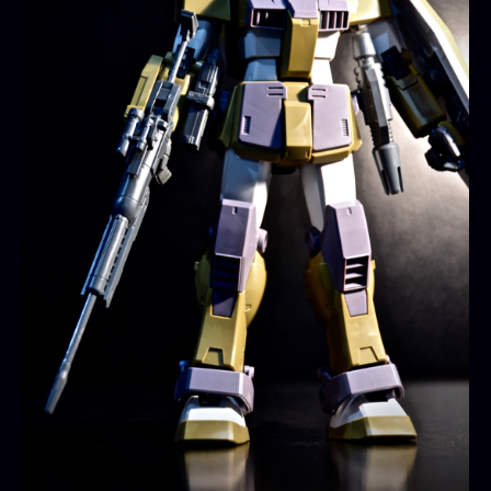
ム
へ
の