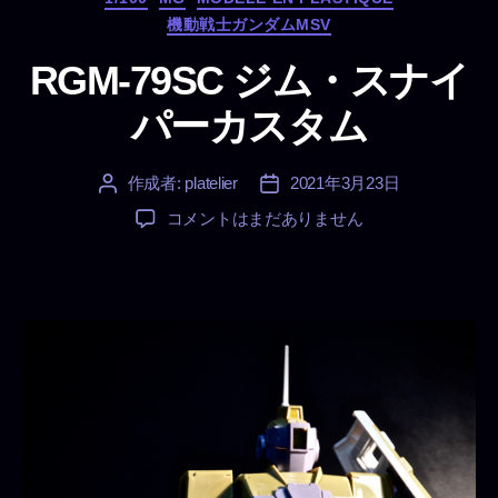
テ
機動戦士ガンダムMSV
ゴ
リ
RGM-79SC ジム・スナイ
ー
パーカスタム
作成者:
platelier
2021年3月23日
投
投
稿
稿
RGM-
コメントはまだありません
者
日
79SC
ジ
ム・
ス
ナ
イ
パ
ー
カ
ス
タ