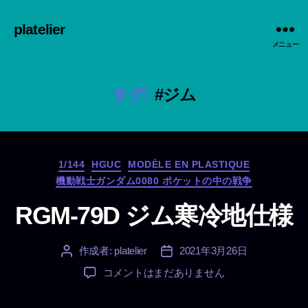
platelier
メニュー
タグ:
#ジム
カ
1/144
HGUC
MODÈLE EN PLASTIQUE
テ
機動戦士ガンダム0080 ポケットの中の戦争
ゴ
リ
RGM-79D ジム寒冷地仕様
ー
作成者:
platelier
2021年3月26日
投
投
稿
稿
RGM-
コメントはまだありません
者
日
79D
ジ