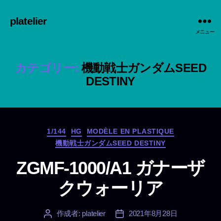
platelier
メニュー
カテゴリー:
機動戦士ガンダムSEED
DESTINY
カ
1/144
HG
MODÈLE EN PLASTIQUE
テ
機動戦士ガンダムSEED DESTINY
ゴ
リ
ZGMF-1000/A1 ガナーザ
ー
クウォーリア
作成者:
platelier
2021年8月28日
投
投