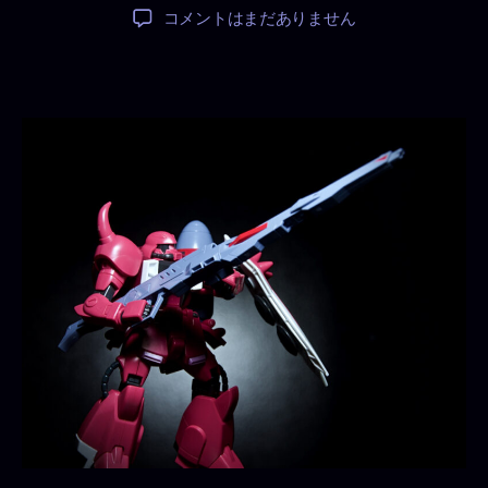
稿
稿
ZGMF-
コメントはまだありません
者
日
1000/A1
ガ
ナ
ー
ザ
ク
ウ
ォ
ー
リ
ア
へ
の