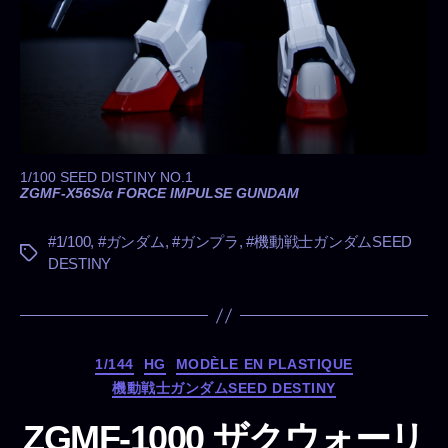
1/100 SEED DISTINY NO.1
ZGMF-X56S/α FORCE IMPULSE GUNDAM
#1/100
,
#ガンダム
,
#ガンプラ
,
#機動戦士ガンダムSEED
タ
DESTINY
グ
カ
1/144
HG
MODÈLE EN PLASTIQUE
テ
機動戦士ガンダムSEED DESTINY
ゴ
リ
ZGMF-1000 ザクウォーリ