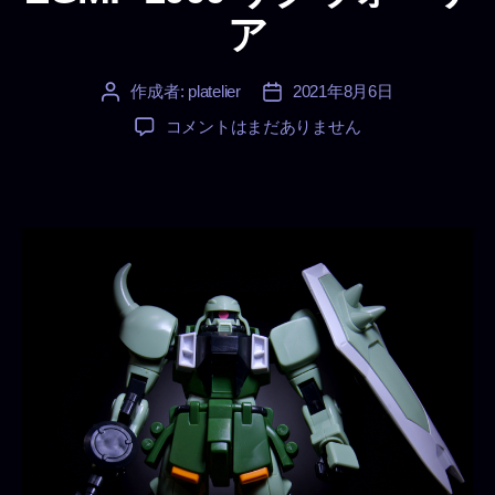
ー
ア
作成者:
platelier
2021年8月6日
投
投
稿
稿
ZGMF-
コメントはまだありません
者
日
1000
ザ
ク
ウ
ォ
ー
リ
ア
へ
の