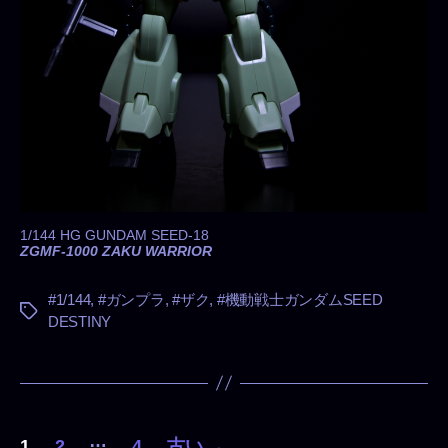
1/144 HG GUNDAM SEED-18
ZGMF-1000 ZAKU WARRIOR
#1/144
,
#ガンプラ
,
#ザク
,
#機動戦士ガンダムSEED
タ
DESTINY
グ
投
…
1
2
4
古い
→