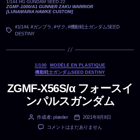
1/144 HG GUNDAM SEED-22
ZGMF-1000/A1 GUNNER ZAKU WARRIOR
[LUNAMARIA HAWKE CUSTOM]
#1/144
,
#ガンプラ
,
#ザク
,
#機動戦士ガンダムSEED
タ
DESTINY
グ
カ
1/100
MODÈLE EN PLASTIQUE
テ
機動戦士ガンダムSEED DESTINY
ゴ
リ
ZGMF-X56S/α フォースイ
ー
ンパルスガンダム
作成者:
platelier
2021年8月8日
投
投
稿
稿
ZGMF-
コメントはまだありません
者
日
X56S/