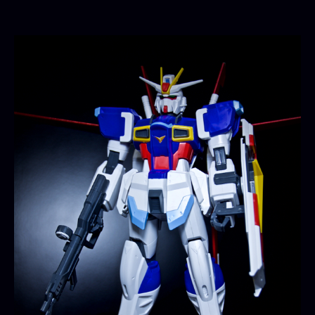
α
フ
ォ
ー
ス
イ
ン
パ
ル
ス
ガ
ン
ダ
ム
へ
の