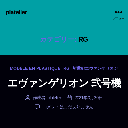
platelier
メニュー
カテゴリー:
RG
カ
MODÈLE EN PLASTIQUE
RG
新世紀エヴァンゲリオン
テ
エヴァンゲリオン 弐号機
ゴ
リ
ー
作成者:
platelier
2021年3月20日
投
投
稿
稿
エ
コメントはまだありません
者
日
ヴ
ァ
ン