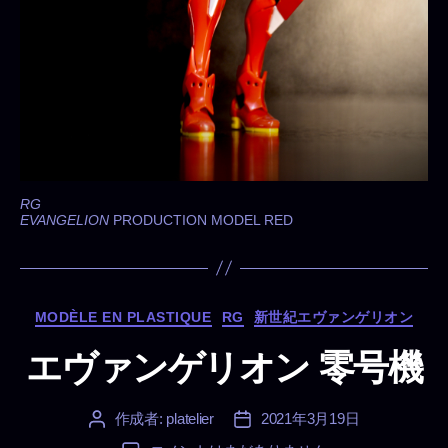
RG
EVANGELION
PRODUCTION MODEL RED
カ
MODÈLE EN PLASTIQUE
RG
新世紀エヴァンゲリオン
テ
エヴァンゲリオン 零号機
ゴ
リ
ー
作成者:
platelier
2021年3月19日
投
投
稿
稿