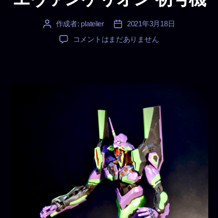
リ
ー
作成者:
platelier
2021年3月18日
投
投
稿
稿
エ
コメントはまだありません
者
日
ヴ
ァ
ン
ゲ
リ
オ
ン
初
号
機
へ
の