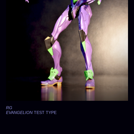
RG
EVANGELION
TEST TYPE